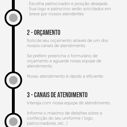
. Escolha patrocinador e posição desejada
. Sua logo e patrocínio serão solicitados em
breve por nossos atendentes
2 - ORÇAMENTO
Solicite seu orçamento através de um dos
nossos canais de atendimento.
Se preferir preencha o formulário de
orçamento e aguarde nossa equipe de
atendimento.
Nosso atendimento é rápido e eficiente.
EDITAR NO SIMULADOR
3 - CANAIS DE ATENDIMENTO
Interaja com nossa equipe de atendimento.
Informe o máximo de detalhes sobre a
confecção do seu uniforme ( logo,
patrocinadores, etc...)