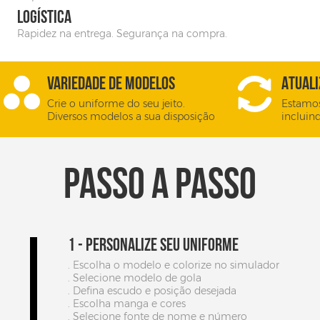
LOGÍSTICA
Rapidez na entrega. Segurança na compra.
EDITAR NO SIMULADOR
VARIEDADE DE MODELOS
ATUAL
Crie o uniforme do seu jeito.
Estamo
Diversos modelos a sua disposição
incluin
PASSO A PASSO
1 - PERSONALIZE SEU UNIFORME
. Escolha o modelo e colorize no simulador
. Selecione modelo de gola
EDITAR NO SIMULADOR
. Defina escudo e posição desejada
. Escolha manga e cores
. Selecione fonte de nome e número