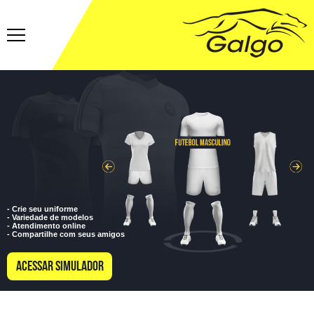
- Crie seu uniforme
- Variedade de modelos
- Atendimento online
- Compartilhe com seus amigos
ACESSAR SIMULADOR