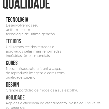
Qualidade
TECNOLOGIA
Desenvolvemos seu
uniforme com
tecnologia de última geração
TECIDOS
EDITAR NO SIMULADOR
Utilizamos tecidos testados e
aprovados pelas mais renomadas
indústrias têxteis mundiais
CORES
Nossa infraestrutura fabril é capaz
de reproduzir imagens e cores com
qualidade superior
DESIGN
Grande portfólio de modelos a sua escolha.
AGILIDADE
Rapidez e eficiência no atendimento. Nossa equipe vai te
surpreender